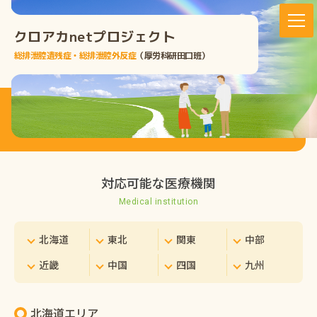
クロアカnetプロジェクト
総排泄腔遺残症・総排泄腔外反症
（厚労科研田口班）
対応可能な医療機関
Medical institution
北海道
東北
関東
中部
近畿
中国
四国
九州
北海道エリア