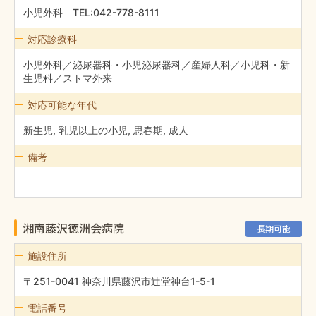
小児外科 TEL:042-778-8111
対応診療科
小児外科／泌尿器科・小児泌尿器科／産婦人科／小児科・新
生児科／ストマ外来
対応可能な年代
新生児, 乳児以上の小児, 思春期, 成人
備考
湘南藤沢徳洲会病院
長期可能
施設住所
〒251-0041 神奈川県藤沢市辻堂神台1-5-1
電話番号